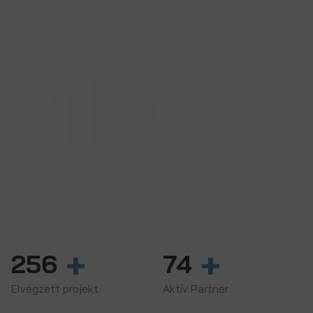
MEGEL
GARANCIA
0-24 órás rendelkezésre állást
vállalunk az év
365
napján.
+
+
256
74
Elvégzett projekt
Aktív Partner