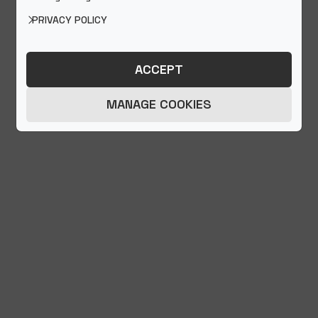
PRIVACY POLICY
ACCEPT
SZÍVESEN SEGÍTÜNK ÖNNEK!
MANAGE COOKIES
Név
Cégnév
Email
Telefonszám