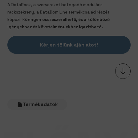
A DataRack, a szervereket befogadó moduláris
rackszekrény, a DataDom Line termékcsalád részét
képezi. K
önnyen összeszerelhető, és a különböző
igényekhez és követelményekhez igazítható.
Kérjen tőlünk ajánlatot!
Termékadatok