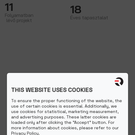
11
18
Folyamatban
Éves tapasztalat
lévő projekt
THIS WEBSITE USES COOKIES
To ensure the proper functioning of the website, the
use of certain cookies is essential. Additionally, we
use cookies for statistical, marketing measurement,
and advertising purposes. These latter cookies are
loaded only after clicking the "Accept" button. For
more information about cookies, please refer to our
Privacy Policy.