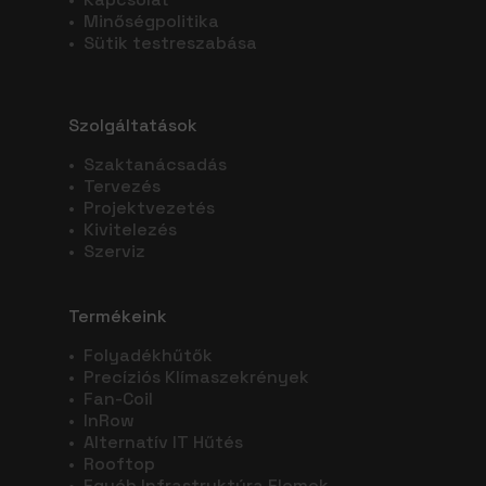
•
Minőségpolitika
•
Sütik testreszabása
Szolgáltatások
•
Szaktanácsadás
•
Tervezés
•
Projektvezetés
•
Kivitelezés
•
Szerviz
Termékeink
•
Folyadékhűtők
•
Precíziós Klímaszekrények
•
Fan-Coil
•
InRow
•
Alternatív IT Hűtés
•
Rooftop
•
Egyéb Infrastruktúra Elemek