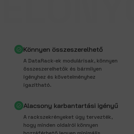
ELŐNY
DATARACK
Fő előnyök
Könnyen összeszerelhető
A DataRack-ek modulárisak, könnyen
összeszerelhetők és bármilyen
igényhez és követelményhez
igazítható.
Alacsony karbantartási igényű
A rackszekrényeket úgy tervezték,
hogy minden oldalról könnyen
hozzáférhető legyen minimális