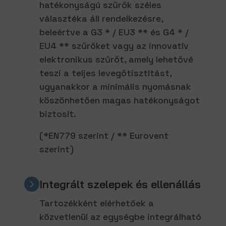
hatékonyságú szűrők széles
választéka áll rendelkezésre,
beleértve a G3 * / EU3 ** és G4 * /
EU4 ** szűrőket vagy az innovatív
elektronikus szűrőt, amely lehetővé
teszi a teljes levegőtisztítást,
ugyanakkor a minimális nyomásnak
köszönhetően magas hatékonyságot
biztosít.
(*EN779 szerint / ** Eurovent
szerint)
Integrált szelepek és ellenállás
Tartozékként elérhetőek a
közvetlenül az egységbe integrálható