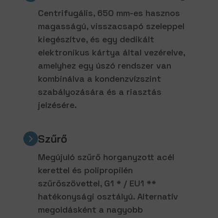
Centrifugális, 650 mm-es hasznos
magasságú, visszacsapó szeleppel
kiegészítve, és egy dedikált
elektronikus kártya által vezérelve,
amelyhez egy úszó rendszer van
kombinálva a kondenzvízszint
szabályozására és a riasztás
jelzésére.
Szűrő
Megújuló szűrő horganyzott acél
kerettel és polipropilén
szűrőszövettel, G1 * / EU1 **
hatékonysági osztályú. Alternatív
megoldásként a nagyobb