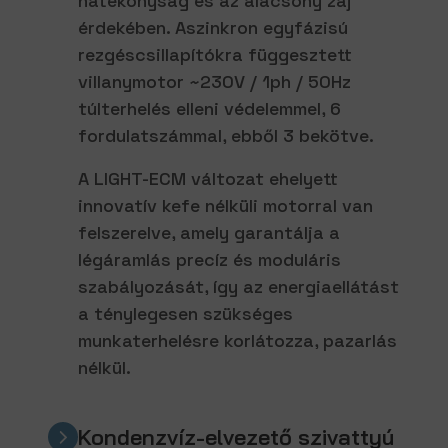
hatékonyság és az alacsony zaj
érdekében. Aszinkron egyfázisú
rezgéscsillapítókra függesztett
villanymotor ~230V / 1ph / 50Hz
túlterhelés elleni védelemmel, 6
fordulatszámmal, ebből 3 bekötve.
A LIGHT-ECM változat ehelyett
innovatív kefe nélküli motorral van
felszerelve, amely garantálja a
légáramlás precíz és moduláris
szabályozását, így az energiaellátást
a ténylegesen szükséges
munkaterhelésre korlátozza, pazarlás
nélkül.
Kondenzvíz-elvezető szivattyú