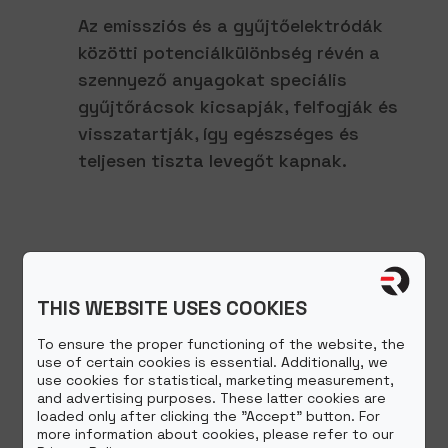
Az emissziós és a gyűjtőelektródák
közötti potenciálkülönbség révén a
szennyező anyagokat speciális
gyűjtőrácsok kicsapják, felfogják és
visszatartják, így egészséges és
teljesen tiszta levegőt kapnak.
THIS WEBSITE USES COOKIES
To ensure the proper functioning of the website, the
use of certain cookies is essential. Additionally, we
use cookies for statistical, marketing measurement,
and advertising purposes. These latter cookies are
loaded only after clicking the "Accept" button. For
more information about cookies, please refer to our