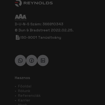
D-U-N-S Szám: 366810343
© Dun & Bradstreet 2022.02.25.
ISO-9001 Tanúsítvány
Hasznos
•
Főoldal
•
Rólunk
•
Referenciák
•
Karrier
•
Hírek