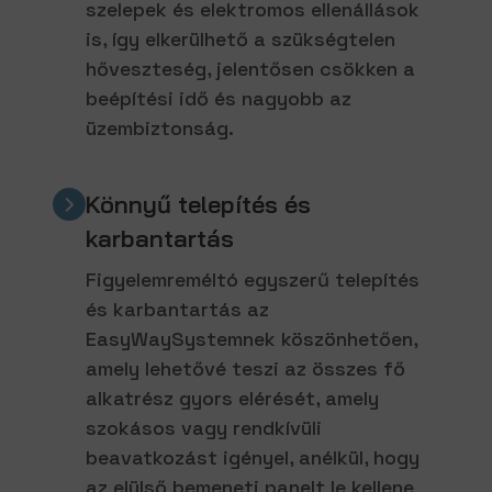
szelepek és elektromos ellenállások
is, így elkerülhető a szükségtelen
hőveszteség, jelentősen csökken a
beépítési idő és nagyobb az
üzembiztonság.
Könnyű telepítés és
karbantartás
Figyelemreméltó egyszerű telepítés
és karbantartás az
EasyWaySystemnek köszönhetően,
amely lehetővé teszi az összes fő
alkatrész gyors elérését, amely
szokásos vagy rendkívüli
beavatkozást igényel, anélkül, hogy
az elülső bemeneti panelt le kellene