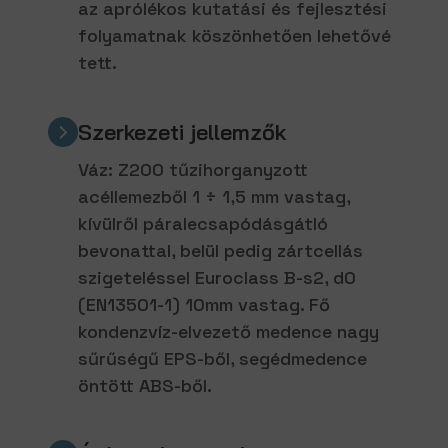
az aprólékos kutatási és fejlesztési
folyamatnak köszönhetően lehetővé
tett.
Szerkezeti jellemzők
Váz: Z200 tűzihorganyzott
acéllemezből 1 ÷ 1,5 mm vastag,
kívülről páralecsapódásgátló
bevonattal, belül pedig zártcellás
szigeteléssel Euroclass B-s2, d0
(EN13501-1) 10mm vastag. Fő
kondenzvíz-elvezető medence nagy
sűrűségű EPS-ből, segédmedence
öntött ABS-ből.