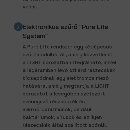
venni.
Elektronikus szűrő "Pure Life
System"
A Pure Life rendszer egy kétlépcsős
szűrőmodulból áll, amely közvetlenül
a LIGHT sorozatba integrálható, mivel
a légáramban lévő szilárd részecskék
kicsapódnak egy elektromos mező
hatására, amely megtartja a LIGHT
sorozatot a levegőben szétszórt
szennyező részecskék és
mikroorganizmusok, például
baktériumok, vírusok és az ilyen
részecskék által szállított spórák.