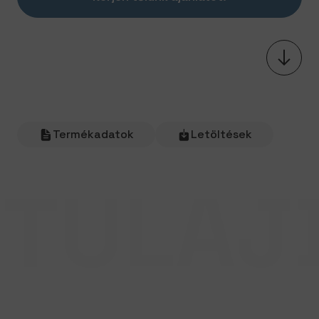
Termékadatok
Letöltések
TULAJ
LIGHT-ECM
Főbb tulajdonságok