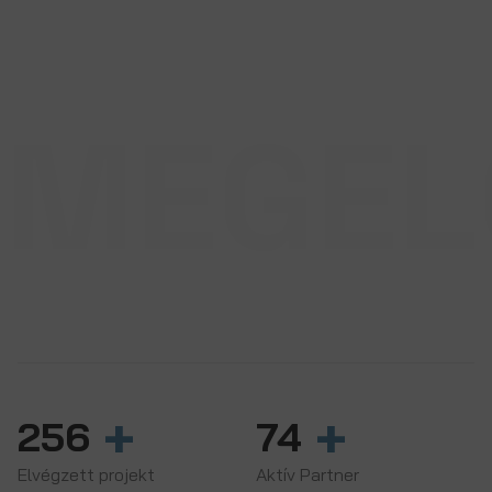
MEGEL
GARANCIA
0-24 órás rendelkezésre állást
vállalunk az év
365
napján.
+
+
256
74
Elvégzett projekt
Aktív Partner