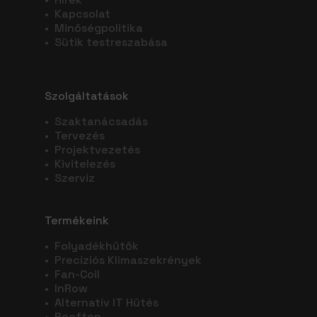
•
Kapcsolat
•
Minőségpolitika
•
Sütik testreszabása
Szolgáltatások
•
Szaktanácsadás
•
Tervezés
•
Projektvezetés
•
Kivitelezés
•
Szerviz
Termékeink
•
Folyadékhűtők
•
Precíziós Klímaszekrények
•
Fan-Coil
•
InRow
•
Alternatív IT Hűtés
•
Rooftop