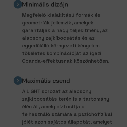
Minimális dizájn
Megfelelő kialakítású formák és
geometriák jellemzik, amelyek
garantálják a nagy teljesítmény, az
alacsony zajkibocsátás és az
egyedülálló környezeti kényelem
tökéletes kombinációját az igazi
Coanda-effektusnak köszönhetően.
Maximális csend
A LIGHT sorozat az alacsony
zajkibocsátás terén is a tartomány
élén áll, amely biztosítja a
felhasználó számára a pszichofizikai
jólét azon sajátos állapotát, amelyet