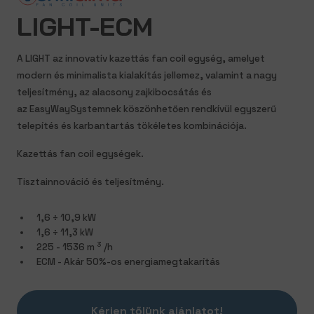
LIGHT-ECM
A LIGHT az innovatív kazettás fan coil egység, amelyet
modern és minimalista kialakítás jellemez, valamint a nagy
teljesítmény, az alacsony zajkibocsátás és
az
EasyWaySystemnek
köszönhetően rendkívül egyszerű
telepítés és karbantartás tökéletes kombinációja.
Kazettás fan coil egységek.
Tisztainnováció és teljesítmény.
1,6 ÷ 10,9 kW
1,6 ÷ 11,3 kW
3
225 - 1536 m
/h
ECM - Akár 50%-os energiamegtakarítás
Kérjen tőlünk ajánlatot!