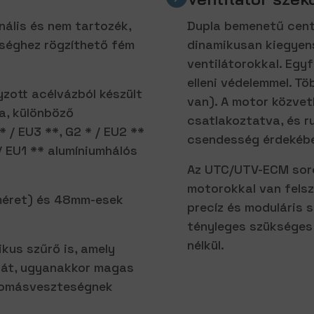
ális és nem tartozék,
Dupla bemenetű centr
ységhez rögzíthető fém
dinamikusan kiegyens
ventilátorokkal. Egyf
elleni védelemmel. T
zott acélvázból készült
van). A motor közvet
a, különböző
csatlakoztatva, és 
 / EU3 **, G2 * / EU2 **
csendesség érdekéb
 / EU1 ** alumíniumhálós
Az UTC/UTV-ECM soroz
motorokkal van felsz
méret) és 48mm-esek
precíz és moduláris s
tényleges szükséges 
nélkül.
ikus szűrő is, amely
ását, ugyanakkor magas
nyomásveszteségnek