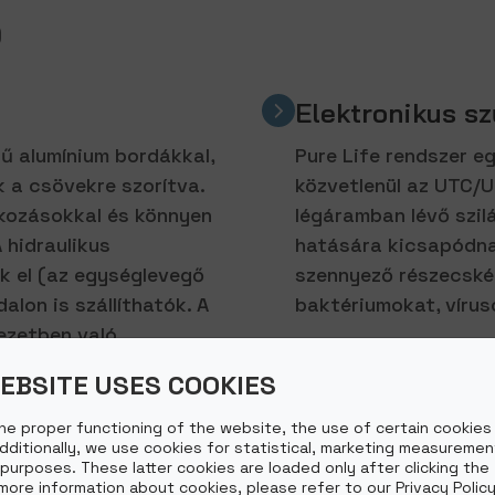
)
Elektronikus sz
ű alumínium bordákkal,
Pure Life rendszer e
 a csövekre szorítva.
közvetlenül az UTC/U
kozásokkal és könnyen
légáramban lévő szil
 hidraulikus
hatására kicsapódnak
k el (az egységlevegő
szennyező részecské
dalon is szállíthatók. A
baktériumokat, vírus
ezetben való
Az emissziós és a gy
EBSITE USES COOKIES
potenciálkülönbség 
gyűjtőrácsok kicsapjá
he proper functioning of the website, the use of certain cookies 
egészséges és teljes
Additionally, we use cookies for statistical, marketing measuremen
 purposes. These latter cookies are loaded only after clicking the
 more information about cookies, please refer to our Privacy Policy