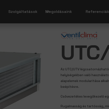
Szolgáltatások
Megoldásaink
Referenciá
UTC
Az UTC/UTV légcsatornázható l
helyiségekben való használatra
alapelemek modularitása alkal
beépítésre.
Csővezetékes levegőkezelő e
Rugalmasság és tartósság, mi