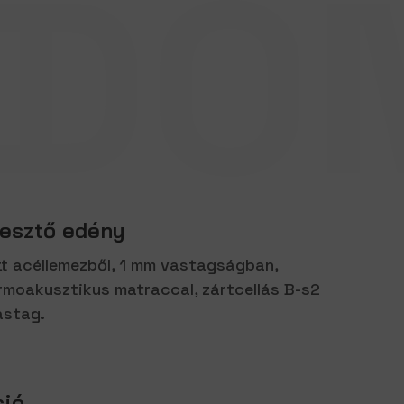
JDO
resztő edény
t acéllemezből, 1 mm vastagságban,
termoakusztikus matraccal, zártcellás B-s2
astag.
ció