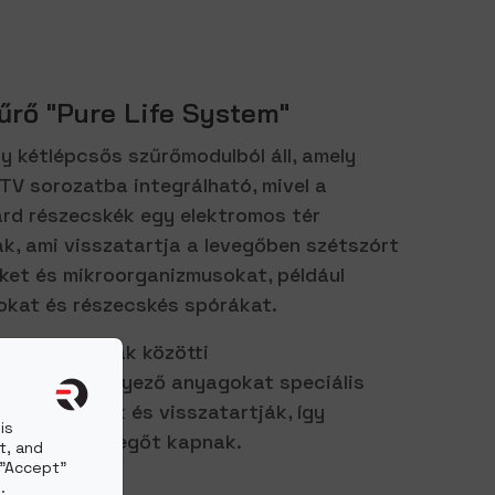
űrő "Pure Life System"
gy kétlépcsős szűrőmodulból áll, amely
TV sorozatba integrálható, mivel a
árd részecskék egy elektromos tér
, ami visszatartja a levegőben szétszórt
ket és mikroorganizmusokat, például
okat és részecskés spórákat.
űjtőelektródák közötti
révén a szennyező anyagokat speciális
k, felfogják és visszatartják, így
is
en tiszta levegőt kapnak.
t, and
 "Accept"
.