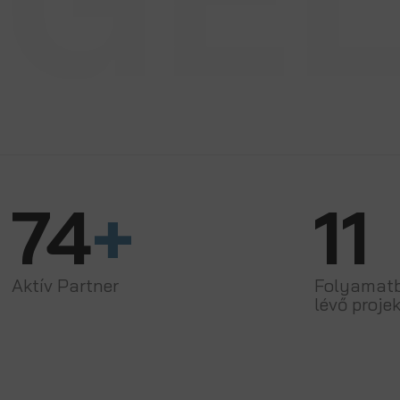
re állást
apján.
74
+
11
Aktív Partner
Folyamat
lévő proje