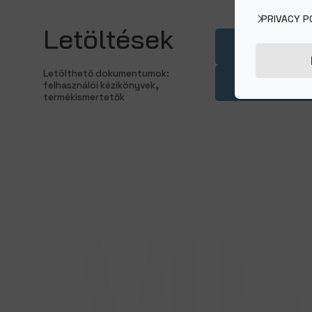
PRIVACY P
Letöltések
Termék
Letölthető dokumentumok:
EUROVE
felhasználói kézikönyvek,
termékismertetők
ME