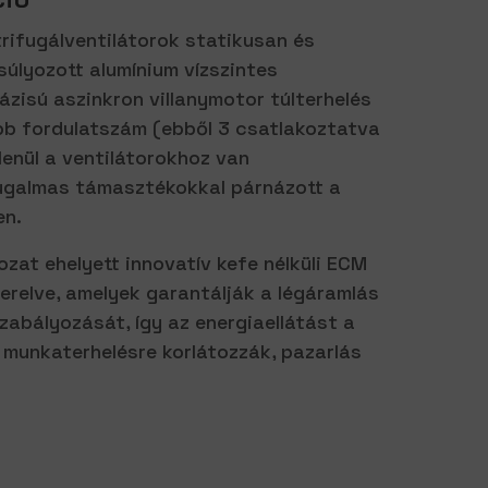
ifugálventilátorok statikusan és
úlyozott alumínium vízszintes
ázisú aszinkron villanymotor túlterhelés
öbb fordulatszám (ebből 3 csatlakoztatva
lenül a ventilátorokhoz van
rugalmas támasztékokkal párnázott a
en.
at ehelyett innovatív kefe nélküli ECM
erelve, amelyek garantálják a légáramlás
zabályozását, így az energiaellátást a
munkaterhelésre korlátozzák, pazarlás