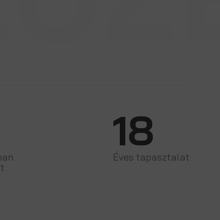
18
ban
Éves tapasztalat
kt