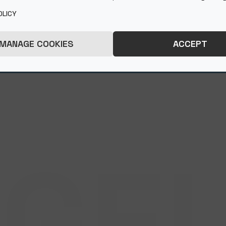
OLICY
katalógus
MANAGE COOKIES
ACCEPT
NT tanúsítvány
GE