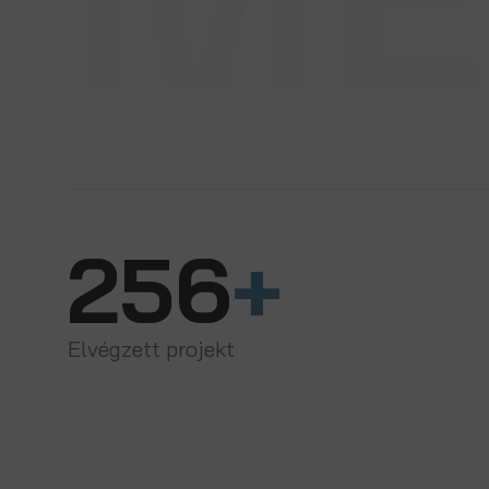
GARANCIA
0-24 órás rendelkezés
vállalunk az év
365
n
256
+
Elvégzett projekt