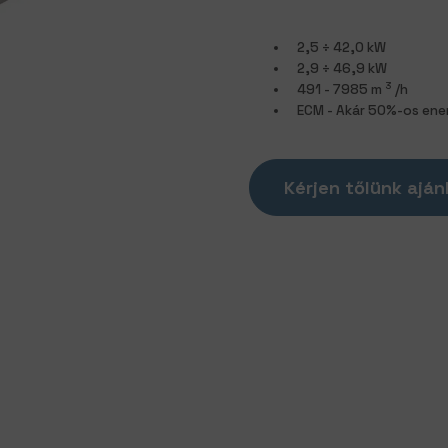
2,5 ÷ 42,0 kW
2,9 ÷ 46,9 kW
3
491 - 7985 m
/h
ECM - Akár 50%-os ene
Kérjen tőlünk aján