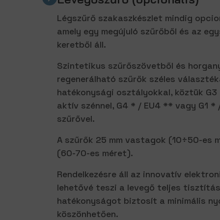
Légszűrő szakaszkészlet mindig opcion
amely egy megújuló szűrőből és az eg
keretből áll.
Szintetikus szűrőszövetből és horgany
regenerálható szűrők széles választék
hatékonysági osztályokkal, köztük G3 *
aktív szénnel, G4 * / EU4 ** vagy G1 *
szűrővel.
A szűrők 25 mm vastagok (10÷50-es 
(60-70-es méret).
Rendelkezésre áll az innovatív elektron
lehetővé teszi a levegő teljes tisztít
hatékonyságot biztosít a minimális 
köszönhetően.