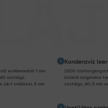
LA
Kondenzvíz lee
ott acéllemezből 1 mm
Z200 tűzihorganyzot
 d0 osztályú
kívülről szigetelve 
, zárt cellákkal, 6 mm
osztályú, d0, 6 mm v
Ventilátor szek