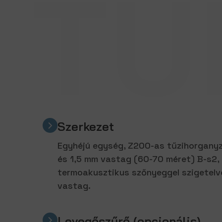
TU
UTC/UTV-ECM
Főbb tulajdonságok
Szerkezet
Egyhéjú egység, Z200-as tűzihorganyz
és 1,5 mm vastag (60-70 méret) B-s2,
termoakusztikus szőnyeggel szigetelve
vastag.
Levegőszűrő (opcionális)