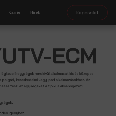
Kapcsolat
k
Karrier
Hírek
/UTV-ECM
égkezelő egységek rendkívül alkalmasak kis és közepes
 polgári, kereskedelmi vagy ipari alkalmazásokhoz. Az
massá teszi az egységeket a tipikus álmennyezeti
gységek.
nden igényhez.