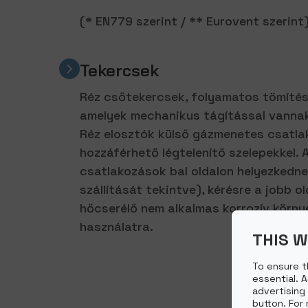
(* EN779 szerint / ** Eurovent szerint
Tekercsek
Réz csőtekercsek, folyamatos tömítés
amelyek mechanikus tágítással vannak
Réz elosztók külső gázmenetes csatla
hozzáférhető légtelenítő szelepekkel. A
csatlakozások bal oldalon helyezkedne
szállítását tekintve), kérésre a jobb ol
hőcserélő nem alkalmas korrozív körny
használatra.
THIS W
To ensure t
essential. 
advertising
button. For