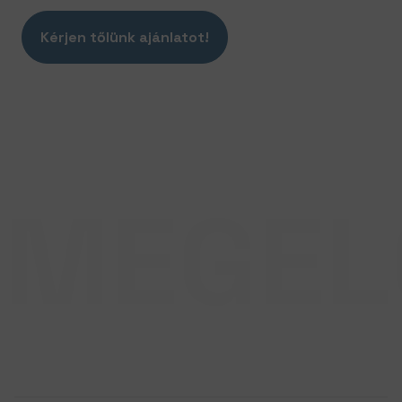
Kérjen tőlünk ajánlatot!
MEGEL
GARANCIA
0-24 órás rendelkezésre állást
vállalunk az év
365
napján.