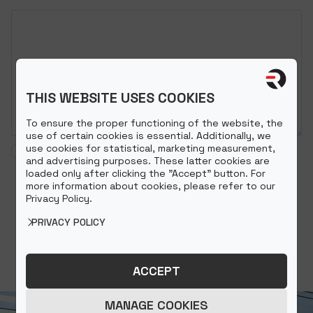
Üzenet
THIS WEBSITE USES COOKIES
To ensure the proper functioning of the website, the
use of certain cookies is essential. Additionally, we
use cookies for statistical, marketing measurement,
Elfogadom az
Adatkezelési szabályzatot
.
and advertising purposes. These latter cookies are
loaded only after clicking the "Accept" button. For
more information about cookies, please refer to our
Privacy Policy.
PRIVACY POLICY
ACCEPT
MANAGE COOKIES