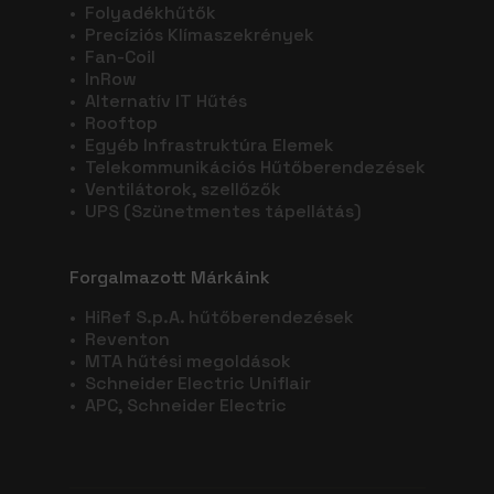
•
Folyadékhűtők
•
Precíziós Klímaszekrények
•
Fan-Coil
•
InRow
•
Alternatív IT Hűtés
•
Rooftop
•
Egyéb Infrastruktúra Elemek
•
Telekommunikációs Hűtőberendezések
•
Ventilátorok, szellőzők
•
UPS (Szünetmentes tápellátás)
Forgalmazott Márkáink
•
HiRef S.p.A. hűtőberendezések
•
Reventon
•
MTA hűtési megoldások
•
Schneider Electric Uniflair
•
APC, Schneider Electric