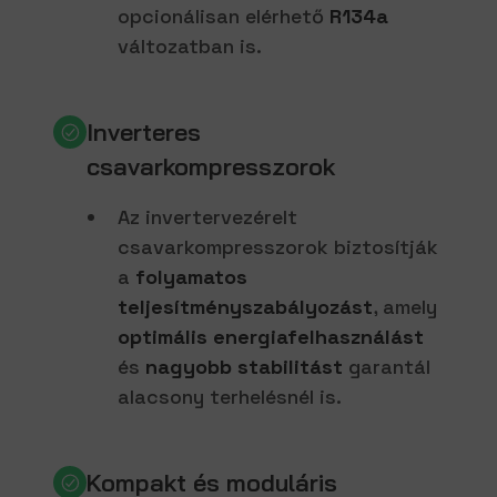
opcionálisan elérhető
R134a
változatban is.
Inverteres
csavarkompresszorok
Az invertervezérelt
csavarkompresszorok biztosítják
a
folyamatos
teljesítményszabályozást
, amely
optimális energiafelhasználást
és
nagyobb stabilitást
garantál
alacsony terhelésnél is.
Kompakt és moduláris