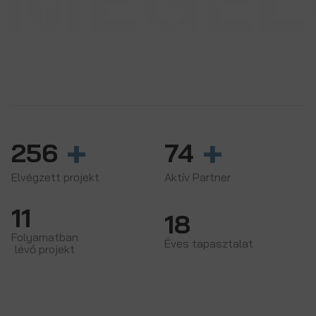
GARANCIA
0-24 órás rendelkezésre állást
vállalunk az év
365
napján.
+
+
256
74
Elvégzett projekt
Aktív Partner
11
18
Folyamatban
Éves tapasztalat
lévő projekt