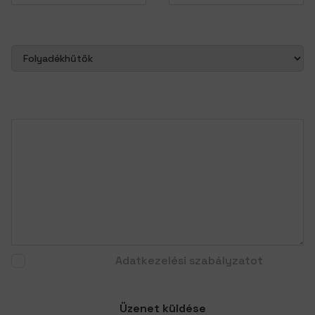
Az alábbi terméktípus iránt érdeklődöm:
Üzenet
Elfogadom az
Adatkezelési szabályzatot
.