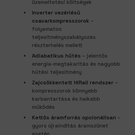
üzemeltetési költségek
Inverter vezérlésű
csavarkompresszorok
–
folyamatos
teljesítményszabályozás
részterhelés mellett
Adiabatikus hűtés
– jelentős
energia-megtakarítás és nagyobb
hűtési teljesítmény
Zajcsökkentett HiRail rendszer
–
kompresszorok könnyebb
karbantartása és halkabb
működés
Kettős áramforrás opcionálisan
–
gyors újraindítás áramszünet
esetén