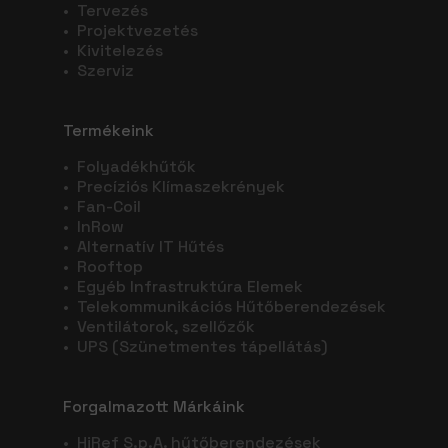
•
Tervezés
•
Projektvezetés
•
Kivitelezés
•
Szerviz
Termékeink
•
Folyadékhűtők
•
Precíziós Klímaszekrények
•
Fan-Coil
•
InRow
•
Alternatív IT Hűtés
•
Rooftop
•
Egyéb Infrastruktúra Elemek
•
Telekommunikációs Hűtőberendezések
•
Ventilátorok, szellőzők
•
UPS (Szünetmentes tápellátás)
Forgalmazott Márkáink
•
HiRef S.p.A. hűtőberendezések