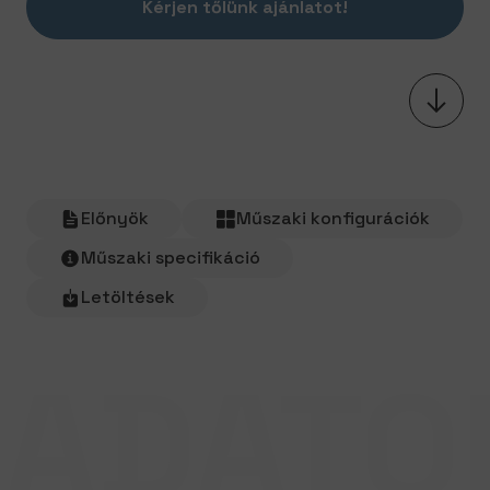
Kérjen tőlünk ajánlatot!
Előnyök
Műszaki konfigurációk
Műszaki specifikáció
Letöltések
ADATO
HCB