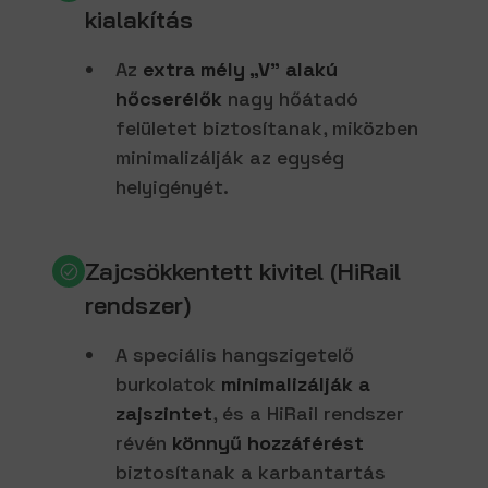
kialakítás
Az
extra mély „V” alakú
hőcserélők
nagy hőátadó
felületet biztosítanak, miközben
minimalizálják az egység
helyigényét.
Zajcsökkentett kivitel (HiRail
rendszer)
A speciális hangszigetelő
burkolatok
minimalizálják a
zajszintet
, és a HiRail rendszer
révén
könnyű hozzáférést
biztosítanak a karbantartás