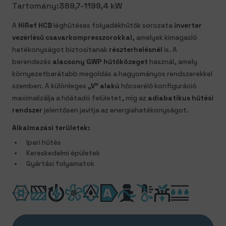
Tartomány:
369,7-1199,4 kW
A
HiRef HCB
léghűtéses folyadékhűtők sorozata
inverter
vezérlésű csavarkompresszorokkal
, amelyek kimagasló
hatékonyságot biztosítanak
részterhelésnél
is. A
berendezés
alacsony GWP hűtőközeget
használ, amely
környezetbarátabb megoldás a hagyományos rendszerekkel
szemben. A különleges
„V” alakú
hőcserélő konfiguráció
maximalizálja a hőátadó felületet, míg az
adiabatikus hűtési
rendszer
jelentősen javítja az energiahatékonyságot.
Alkalmazási területek:
Ipari hűtés
Kereskedelmi épületek
Gyártási folyamatok