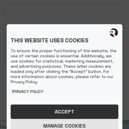
Üzenet
THIS WEBSITE USES COOKIES
To ensure the proper functioning of the website, the
use of certain cookies is essential. Additionally, we
use cookies for statistical, marketing measurement,
Elfogadom az
Adatkezelési szabályzatot
.
and advertising purposes. These latter cookies are
loaded only after clicking the "Accept" button. For
more information about cookies, please refer to our
Privacy Policy.
PRIVACY POLICY
ACCEPT
MANAGE COOKIES