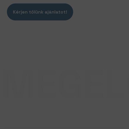
Kérjen tőlünk ajánlatot!
MEGEL
GARANCIA
0-24 órás rendelkezésre állást
vállalunk az év
365
napján.