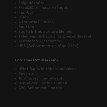
•
Folyadékhűtők
•
Precíziós Klímaszekrények
•
Fan-Coil
•
InRow
•
Alternatív IT Hűtés
•
Rooftop
•
Egyéb Infrastruktúra Elemek
•
Telekommunikációs Hűtőberendezések
•
Ventilátorok, szellőzők
•
UPS (Szünetmentes tápellátás)
Forgalmazott Márkáink
•
HiRef S.p.A. hűtőberendezések
•
Reventon
•
MTA hűtési megoldások
•
Schneider Electric Uniflair
•
APC, Schneider Electric