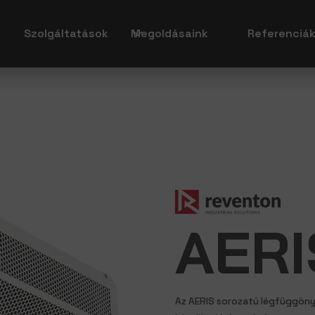
Szolgáltatások
Megoldásaink
Referenciá
AERI
Az AERIS sorozatú légfüggöny