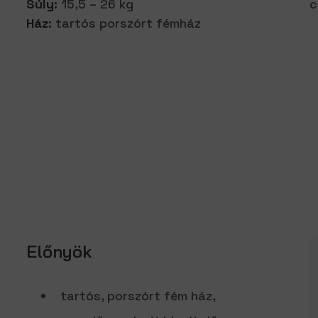
Súly:
15,5 – 26 kg
c
Ház:
tartós porszórt fémház
Előnyök
tartós, porszórt fém ház,