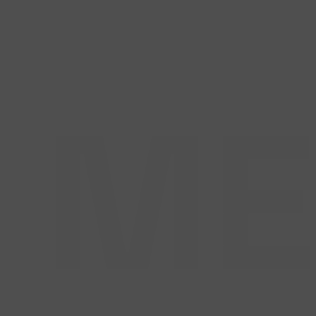
ME
GARANCIA
0-24 órás rendelkezés
vállalunk az év
365
n