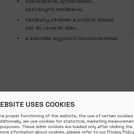
szerelőpanel, ajtóérzékelő,
távirányító mellékelve,
hatékony védelem a kívülről érkező
por és rovarok ellen,
a készülék egyszerű összeszerelése.
EBSITE USES COOKIES
he proper functioning of the website, the use of certain cookies 
Additionally, we use cookies for statistical, marketing measuremen
 purposes. These latter cookies are loaded only after clicking the
 more information about cookies, please refer to our Privacy Policy