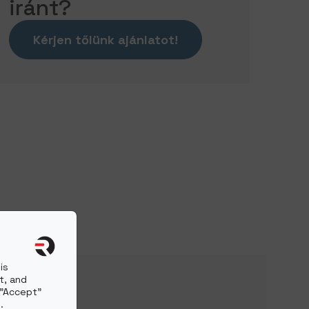
iránt?
Kérjen tőlünk ajánlatot!
is
t, and
 "Accept"
.