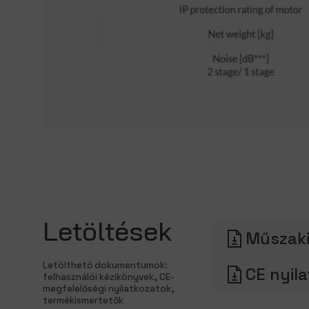
Letöltések
Műszak
Letölthető dokumentumok:
CE nyil
felhasználói kézikönyvek, CE-
megfelelőségi nyilatkozatok,
termékismertetők