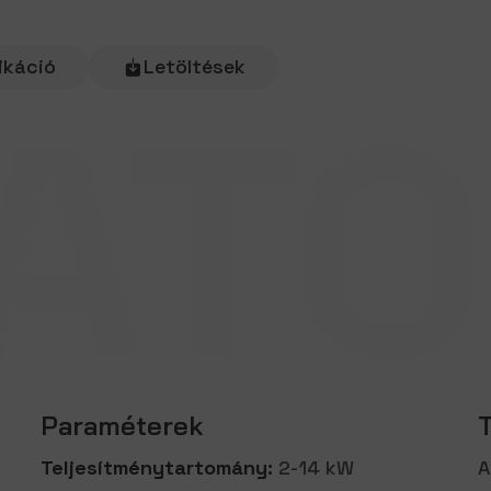
ikáció
Letöltések
ATO
Paraméterek
Teljesítménytartomány:
2-14 kW
A