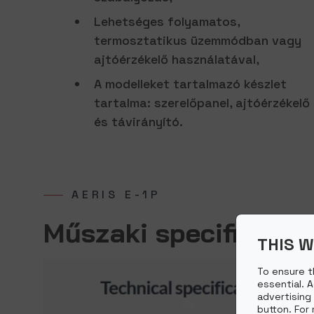
Lehetséges folyamatos,
termosztatikus üzemmódban vagy
ajtóérzékelő használatával,
A modelleket tartalmazó készlet
tartalma: szerelőpanel, ajtóérzékelő
és távirányító.
AERIS E-1P
Műszaki specifikáció
THIS W
To ensure t
essential. 
advertising
button. For