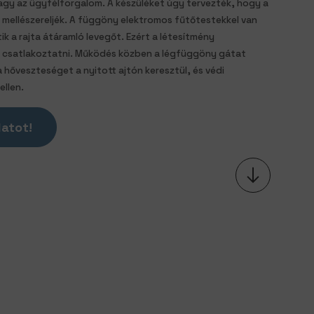
nagy az ügyfélforgalom. A készüléket úgy tervezték, hogy a
y mellészereljék. A függöny elektromos fűtőtestekkel van
ik a rajta átáramló levegőt. Ezért a létesítmény
k csatlakoztatni. Működés közben a légfüggöny gátat
őveszteséget a nyitott ajtón keresztül, és védi
ellen.
latot!