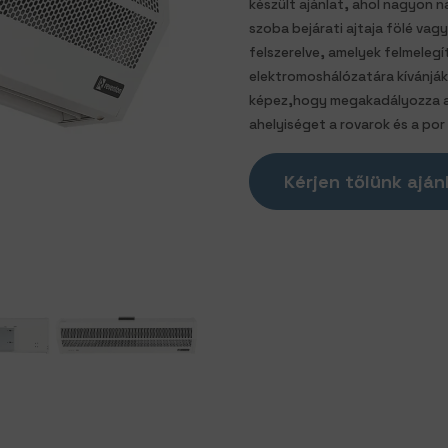
készült ajánlat, ahol nagyon 
szoba bejárati ajtaja fölé vag
felszerelve, amelyek felmelegít
elektromoshálózatára kívánjá
képez,hogy megakadályozza a h
ahelyiséget a rovarok és a por 
Kérjen tőlünk aján