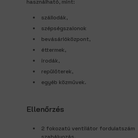
használható, mint:
szállodák,
szépségszalonok
bevásárlóközpont,
éttermek,
irodák,
repülőterek,
egyéb közművek.
Ellenőrzés
2 fokozatú ventilátor fordulatszám
szabályozás,