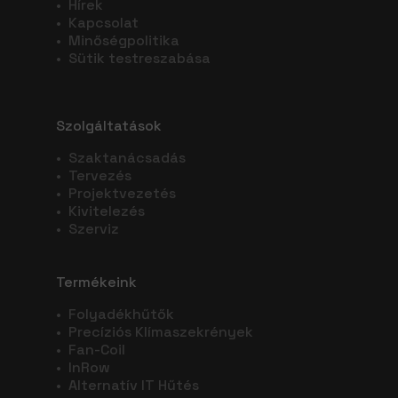
•
Hírek
•
Kapcsolat
•
Minőségpolitika
•
Sütik testreszabása
Szolgáltatások
•
Szaktanácsadás
•
Tervezés
•
Projektvezetés
•
Kivitelezés
•
Szerviz
Termékeink
•
Folyadékhűtők
•
Precíziós Klímaszekrények
•
Fan-Coil
•
InRow
•
Alternatív IT Hűtés