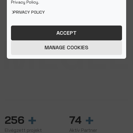
Privacy Policy.
PRIVACY POLICY
ACCEPT
MEGEL
MANAGE COOKIES
GARANCIA
0-24 órás rendelkezésre állást
vállalunk az év
365
napján.
+
+
256
74
Elvégzett projekt
Aktív Partner