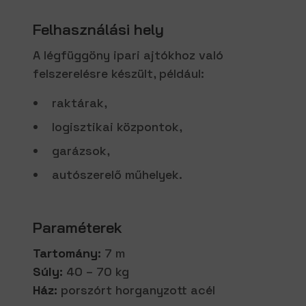
Felhasználási hely
A légfüggöny ipari ajtókhoz való
felszerelésre készült, például:
raktárak,
logisztikai központok,
garázsok,
autószerelő műhelyek.
Paraméterek
Tartomány:
7 m
Súly:
40 – 70 kg
Ház:
porszórt horganyzott acél