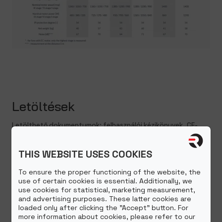
Letöltések
Letölthető dokumentumok: felhasználói kézikönyvek, CE-
megfelelőségi nyilatkozatok, termékismertetők
THIS WEBSITE USES COOKIES
Műszaki dokumentáció
To ensure the proper functioning of the website, the
use of certain cookies is essential. Additionally, we
CE nyilatkozat
use cookies for statistical, marketing measurement,
and advertising purposes. These latter cookies are
loaded only after clicking the "Accept" button. For
more information about cookies, please refer to our