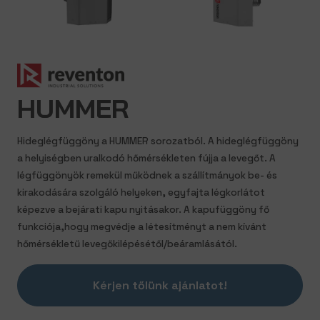
HUMMER
Hideglégfüggöny a HUMMER sorozatból. A hideglégfüggöny
a helyiségben uralkodó hőmérsékleten fújja a levegőt. A
légfüggönyök remekül működnek a szállítmányok be- és
kirakodására szolgáló helyeken, egyfajta légkorlátot
képezve a bejárati kapu nyitásakor. A kapufüggöny fő
funkciója,hogy megvédje a létesítményt a nem kívánt
hőmérsékletű levegőkilépésétől/beáramlásától.
Kérjen tőlünk ajánlatot!