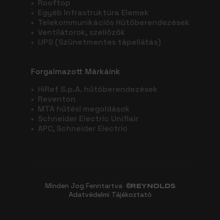
•
Rooftop
•
Egyéb Infrastruktúra Elemek
•
Telekommunikációs Hűtőberendezések
•
Ventilátorok, szellőzők
•
UPS (Szünetmentes tápellátás)
Forgalmazott Márkáink
•
HiRef S.p.A. hűtőberendezések
•
Reventon
•
MTA hűtési megoldások
•
Schneider Electric Uniflair
•
APC, Schneider Electric
Minden Jog Fenntartva ©
Adatvédelmi Tájékoztató